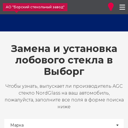
АО "Борский стекольный завод"
Замена и установка
лобового стекла в
Выборг
Чтобы узнать, выпускает ли производитель AGC
стекло NordGlass на ваш автомобиль,
пожалуйста, заполните все поля в форме поиска
ниже
Марка