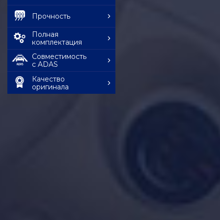
Прочность
Полная
комплектация
Совместимость
с ADAS
Качество
оригинала