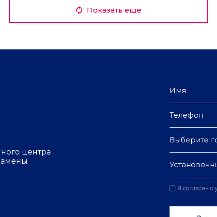
Показать еще
Выберите г
чного центра
 замены
Установочн
Я согласен с