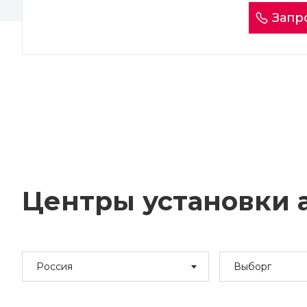
Запр
Центры установки а
Россия
Выборг