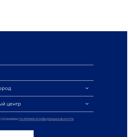
ород
ый центр
 условиями
политики конфиденциальности