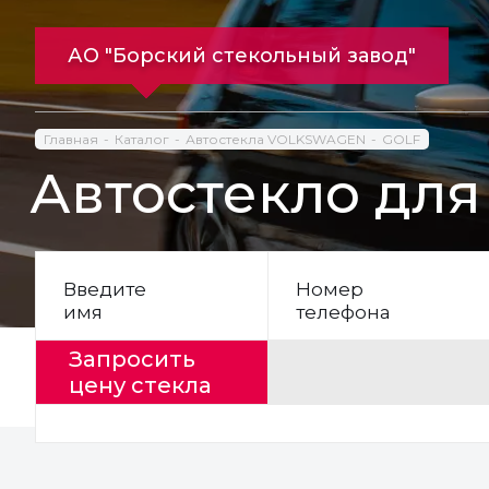
АО "Борский стекольный завод"
Главная
Каталог
Автостекла VOLKSWAGEN
GOLF
Автостекло дл
Введите
Номер
имя
телефона
Запросить
цену стекла