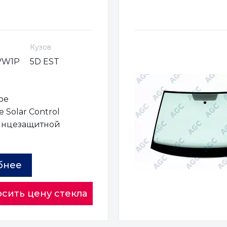
Кузов
VW1P
5D EST
ое
 Solar Control
лнцезащитной
ы
бнее
сить цену стекла