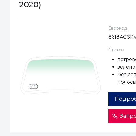
2020)
Еврокод
8618AGSP
Стекло
ветров
зеленое
Без со
полос
Подро
Запро