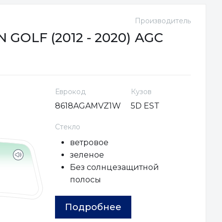
Производитель
GOLF (2012 - 2020)
AGC
Еврокод
Кузов
8618AGAMVZ1W
5D EST
Стекло
ветровое
зеленое
Без солнцезащитной
полосы
Подробнее