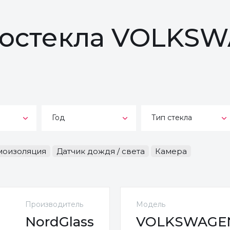
втостекла VOLKS
Год
Тип стекла
оизоляция
Датчик дождя / света
Камера
Производитель
Модель
NordGlass
VOLKSWAGEN 