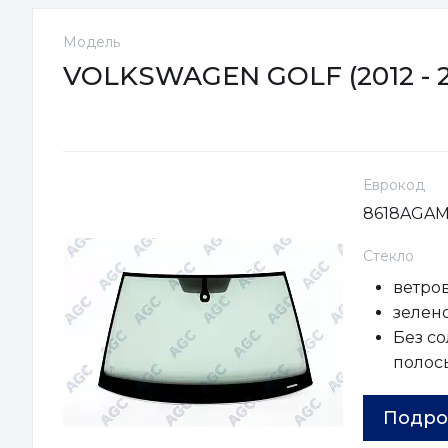
Модель
VOLKSWAGEN GOLF (2012 - 
Еврокод
8618AGA
Стекло
ветро
зелен
Без с
полос
Подро