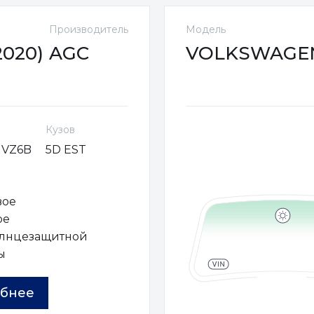
Производитель
Модель
2020)
AGC
VOLKSWAGEN 
Кузов
MVZ6B
5D EST
вое
ое
олнцезащитной
ы
бнее