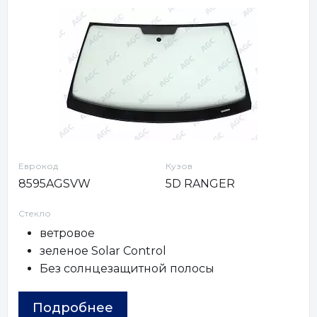
Еврокод
Кузов
8595AGSVW
5D RANGER
Стекло
ветровое
зеленое Solar Control
Без солнцезащитной полосы
Подробнее